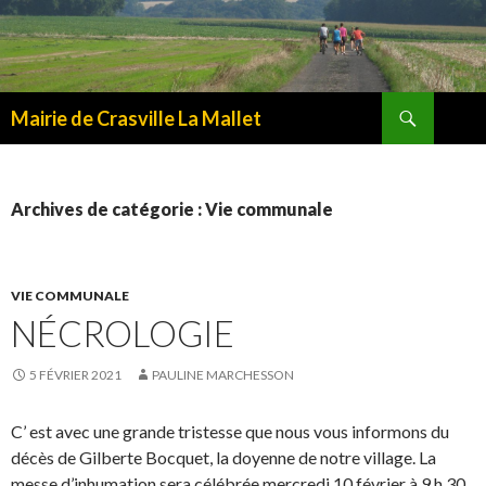
Recherche
Mairie de Crasville La Mallet
ALLER
AU
CONTENU
Archives de catégorie : Vie communale
VIE COMMUNALE
NÉCROLOGIE
5 FÉVRIER 2021
PAULINE MARCHESSON
C’ est avec une grande tristesse que nous vous informons du
décès de Gilberte Bocquet, la doyenne de notre village. La
messe d’inhumation sera célébrée mercredi 10 février à 9 h 30,