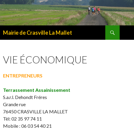
Recherche
Mairie de Crasville La Mallet
ALLER
AU
CONTENU
VIE ÉCONOMIQUE
ENTREPRENEURS
Terrassement Assainissement
S.a.r.l. Dehondt Fréres
Grande rue
76450 CRASVILLE LA MALLET
Tèl: 02 35 97 74 11
Mobile :
06 03 54 40 21